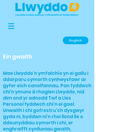
English
Ein gwaith
Mae Llwyddo'n ymfalchïo yn ei gallu i
ddarparu cymorth cynhwysfawr ar
gyfer eich canolfannau. Pan fyddwch
chi'n ymuno â rhaglen Llwyddo, nid
dim ond yr adnodd Twf a Lles
Personol fyddwch chi'n ei gael.
Unwaith i chi gofrestru'ch dysgwyr
gyda ni, byddwn ni'n rhoi llond lle o
ddeunyddiau cymorth i chi, er
enghraifft cynlluniau gwaith,