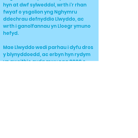
hyn at dwf sylweddol, wrth i'r rhan
fwyaf o ysgolion yng Nghymru
ddechrau defnyddio Llwyddo, ac
wrth i ganolfannau yn Lloegr ymuno
hefyd.
Mae Llwyddo wedi parhau i dyfu dros
y blynyddoedd, ac erbyn hyn rydym
yn gweithio gyda mwy nag 8000 o
ddisgyblion a 200 o ganolfannau
ledled Cymru a Lloegr. Mae'r
canolfannau hyn yn cynnwys
ysgolion uwchradd, colegau, unedau
cyfeirio disgyblion, gwasanaethau
ieuenctid, ysbytai iechyd meddwl,
cartrefi gofal a mwy. Ein hadnodd
Twf a Lles Personol yw ein hadnodd
fwyaf poblogaidd hyd yn hyn, felly
beth am daflu golwg drosoch chi'ch