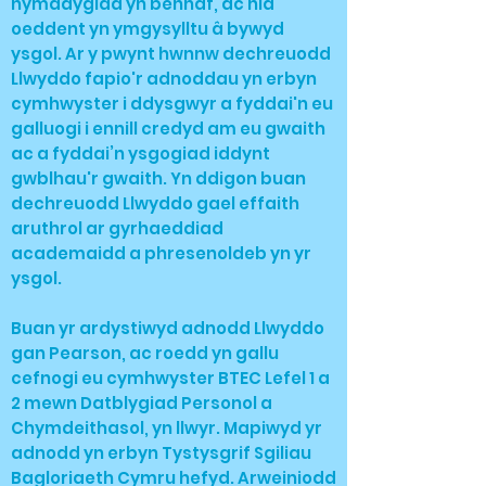
hymddygiad yn bennaf, ac nid
oeddent yn ymgysylltu â bywyd
ysgol. Ar y pwynt hwnnw dechreuodd
Llwyddo fapio'r adnoddau yn erbyn
cymhwyster i ddysgwyr a fyddai'n eu
galluogi i ennill credyd am eu gwaith
ac a fyddai’n ysgogiad iddynt
gwblhau'r gwaith. Yn ddigon buan
dechreuodd Llwyddo gael effaith
aruthrol ar gyrhaeddiad
academaidd a phresenoldeb yn yr
ysgol.
Buan yr ardystiwyd adnodd Llwyddo
gan Pearson, ac roedd yn gallu
cefnogi eu cymhwyster BTEC Lefel 1 a
2 mewn Datblygiad Personol a
Chymdeithasol, yn llwyr. Mapiwyd yr
adnodd yn erbyn Tystysgrif Sgiliau
Bagloriaeth Cymru hefyd. Arweiniodd