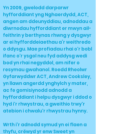
Yn 2009, gwelodd darparwr
hyfforddiant yng Nghaerdydd, ACT,
angen am ddeunyddiau, adnoddau a
diwrnodau hyfforddiant er mwyn ail-
feithrin y berthynas rhwng y dysgwyr
ar ei hyfforddeiaethau a’r weithredo
o ddysgu. Mae profiadau rhai o'r bobl
ifanc o'r ysgol neu fyd addysg wedi
bod yn rhai negyddol, am nifer o
resymau gwahanol. Roedd Rheolwr
Gyfarwyddwr ACT, Andrew Cooksley,
yn llawn angerdd ynghylch y mater,
ac fe gomisiynodd adnodd a
hyfforddiant i helpu dysgwyr i ddod o
hyd i'r rhwystrau, a gweithio trwy'r
atebion i chwalu'r rhwystrau hynny.
Wrth i'r adnodd symud yn ei flaen a
thyfu, crëwyd yr enw Sweet yn