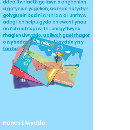
ddealltwriaeth go iawn o anghenion
a gofynion ysgolion, ac mae hefyd yn
golygu ein bod ni wrth law ar unrhyw
adeg i'ch helpu gyda'ch cwestiynau
ac i'ch cefnogi wrth i chi gyflwyno
rhaglen Llwyddo.
Gallwch gael rhagor
o wybodaeth am dîm Llwyddo yn y
fan hon.
Hanes Llwyddo