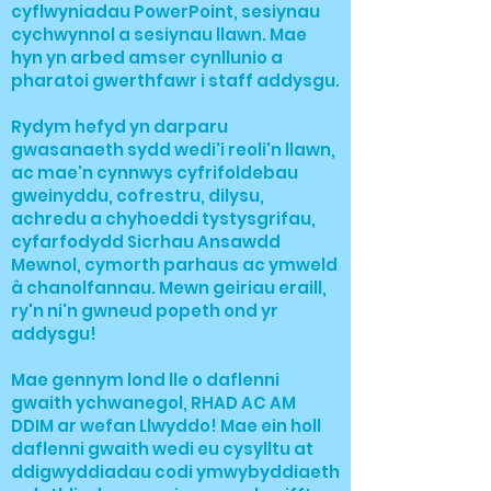
cyflwyniadau PowerPoint, sesiynau
cychwynnol a sesiynau llawn. Mae
hyn yn arbed amser cynllunio a
pharatoi gwerthfawr i staff addysgu.
Rydym hefyd yn darparu
gwasanaeth sydd wedi'i reoli'n llawn,
ac mae'n cynnwys cyfrifoldebau
gweinyddu, cofrestru, dilysu,
achredu a chyhoeddi tystysgrifau,
cyfarfodydd Sicrhau Ansawdd
Mewnol, cymorth parhaus ac ymweld
â chanolfannau. Mewn geiriau eraill,
ry'n ni'n gwneud popeth ond yr
addysgu!
Mae gennym lond lle o daflenni
gwaith ychwanegol, RHAD AC AM
DDIM ar wefan Llwyddo! Mae ein holl
daflenni gwaith wedi eu cysylltu at
ddigwyddiadau codi ymwybyddiaeth