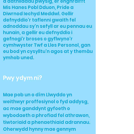
a dathliadau pwysig, er enghraifft
Mis Hanes Pobl Dduon, Pride a
Diwrnod Iechyd Meddwl. Gellir
defnyddio'r taflenni gwaith fel
adnoddau sy'n sefyll ar eu pennau eu
hunain, a gellir eu defnyddio i
gefnogi'r broses o gyflwyno'r
cymhwyster Twf a Lles Personol, gan
eu bod yn cysylltu'n agos at y themâu
ymhob uned.
Pwy ydym ni?
Mae pob un o dîm Llwyddo yn
weithwyr proffesiynol o fyd addysg,
ac mae ganddynt gyfoeth o
wybodaeth a phrofiad fel athrawon,
tiwtoriaid a phenaethiaid adrannau.
Oherwydd hynny mae gennym