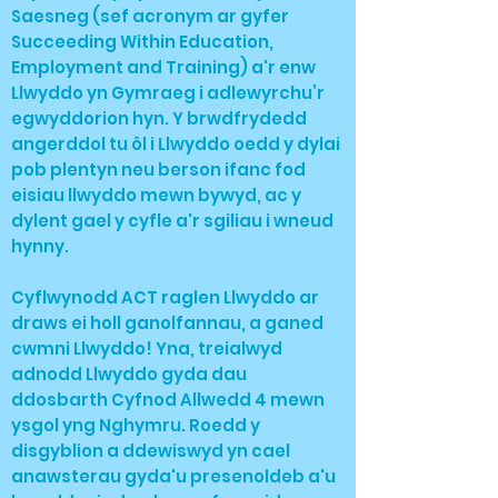
Saesneg (sef acronym ar gyfer
Succeeding Within Education,
Employment and Training) a'r enw
Llwyddo yn Gymraeg i adlewyrchu’r
egwyddorion hyn. Y brwdfrydedd
angerddol tu ôl i Llwyddo oedd y dylai
pob plentyn neu berson ifanc fod
eisiau llwyddo mewn bywyd, ac y
dylent gael y cyfle a'r sgiliau i wneud
hynny.
Cyflwynodd ACT raglen Llwyddo ar
draws ei holl ganolfannau, a ganed
cwmni Llwyddo! Yna, treialwyd
adnodd Llwyddo gyda dau
ddosbarth Cyfnod Allwedd 4 mewn
ysgol yng Nghymru. Roedd y
disgyblion a ddewiswyd yn cael
anawsterau gyda'u presenoldeb a'u