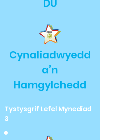
DU
Cynaliadwyedd
a’n
Hamgylchedd
Tystysgrif Lefel Mynediad
3