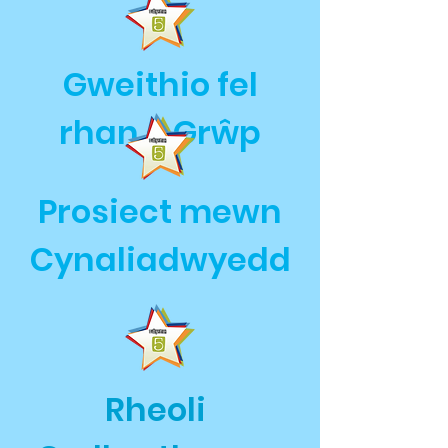
Gweithio fel
rhan o Grŵp
Prosiect mewn
Cynaliadwyedd
Rheoli