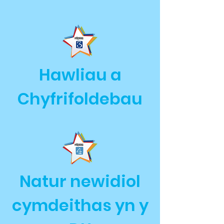
Hawliau a
Chyfrifoldebau
Natur newidiol
cymdeithas yn y