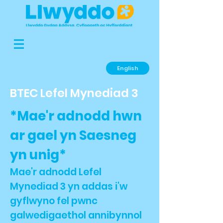
English
BTEC Lefel Mynediad 3
*Mae'r adnodd hwn
ar gael yn Saesneg
yn unig*
Mae'r adnodd Lefel
Mynediad 3 yn addas i'w
gyflwyno fel pwnc
galwedigaethol annibynnol