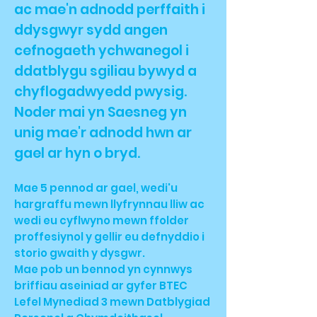
ac mae'n adnodd perffaith i
ddysgwyr sydd angen
cefnogaeth ychwanegol i
ddatblygu sgiliau bywyd a
chyflogadwyedd pwysig.
Noder mai yn Saesneg yn
unig mae'r adnodd hwn ar
gael ar hyn o bryd.
Mae 5 pennod ar gael, wedi'u
hargraffu mewn llyfrynnau lliw ac
wedi eu cyflwyno mewn ffolder
proffesiynol y gellir eu defnyddio i
storio gwaith y dysgwr.
Mae pob un bennod yn cynnwys
briffiau aseiniad ar gyfer BTEC
Lefel Mynediad 3 mewn Datblygiad