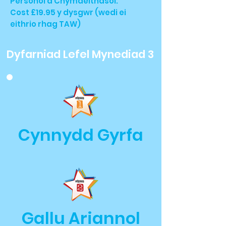
Personol a Chymdeithasol.
Cost £19.95 y dysgwr (wedi ei
eithrio rhag TAW)
Dyfarniad Lefel Mynediad 3
Cynnydd Gyrfa
Gallu Ariannol