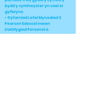
bydd y cymhwyster yn cael ei
gyflwyno.
• Dyfarniad Lefel Mynediad 3
Pearson Edexcel mewn
Datblygiad Personol a
Chymdeithasol - £26.50
• Tystysgrif Lefel Mynediad 3
Pearson Edexcel mewn
Datblygiad Personol a
Chymdeithasol - £40.00
Gweler manylion am
hyfforddiant drwy
glicio'r ddolen
hon.
Mesurau