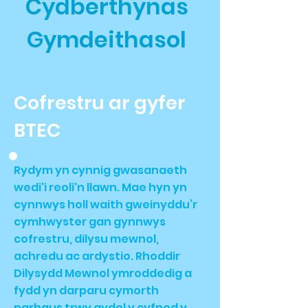
Cydberthynas
Gymdeithasol
Cofrestru ar gyfer
BTEC
Rydym yn cynnig gwasanaeth
wedi'i reoli'n llawn. Mae hyn yn
cynnwys holl waith gweinyddu’r
cymhwyster gan gynnwys
cofrestru, dilysu mewnol,
achredu ac ardystio. Rhoddir
Dilysydd Mewnol ymroddedig a
fydd yn darparu cymorth
parhaus trwy gydol y cyfnod y